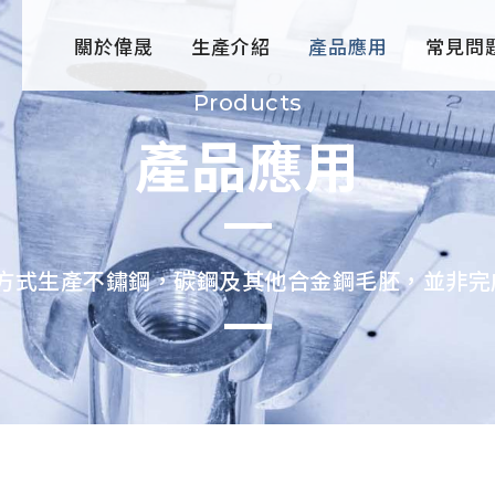
關於偉晟
生產介紹
產品應用
常見問
Products
產品應用
造方式生產不鏽鋼，碳鋼及其他合金鋼毛胚，並非完