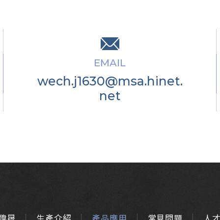
EMAIL
wech.j1630@msa.hinet.
net
偉晟
生產介紹
產品應用
常見問題
人