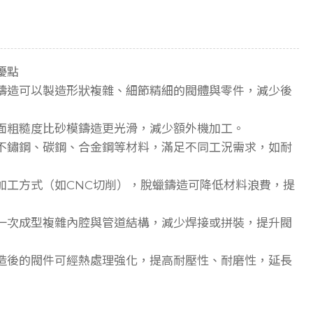
優點
鑄造可以製造形狀複雜、細節精細的閥體與零件，減少後
面粗糙度比砂模鑄造更光滑，減少額外機加工。
不鏽鋼、碳鋼、合金鋼等材料，滿足不同工況需求，如耐
加工方式（如CNC切削），脫蠟鑄造可降低材料浪費，提
一次成型複雜內腔與管道結構，減少焊接或拼裝，提升閥
造後的閥件可經熱處理強化，提高耐壓性、耐磨性，延長